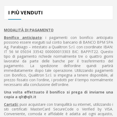
I PIÙ VENDUTI
MODALITÀ DI PAGAMENTO
Bonifico anticipato
: i pagamenti con bonifico anticipato
possono essere eseguiti sul conto bancario di BANCO BPM SPA
Ag. Parabiago – intestato a Qualitron S.r.l. con coordinate
IBAN:
IT 56 M 05034 33542 000000013303
BIC: BAPPIT22. Questo
tipo di pagamento richiede normalmente tre o quattro giorni
lavorativi da parte delle banche per il trasferimento del
pagamento. La spedizione dell’ordine quindi partirà
immediatamente dopo tale operazione. Utilizzando pagamenti
con Bonifico, Qualitron S.r.l. si impegna a tenere disponibile, al
prezzo fissato con l'ordine, i prodotti per il tempo normalmente
necessario alla conclusione dell'ordine.
Una volta effettuato il bonifico si prega di inviarne una
copia a qlt@qlt.it
CartaSi:
puoi acquistare con tranquillità su internet, utilizzando i
siti certificati MasterCard SecureCode o Verified by VISA.
Conveniente, comoda e affidabile è adatta ad ogni acquisto,