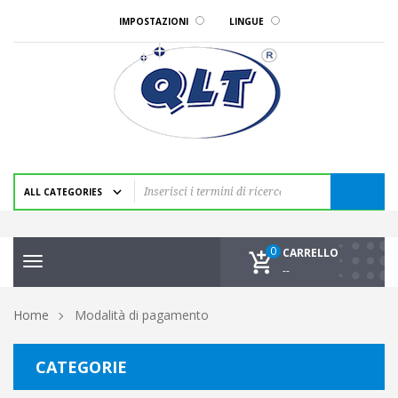
IMPOSTAZIONI
LINGUE
0
CARRELLO
Toggle
--
navigation
Home
Modalità di pagamento
CATEGORIE