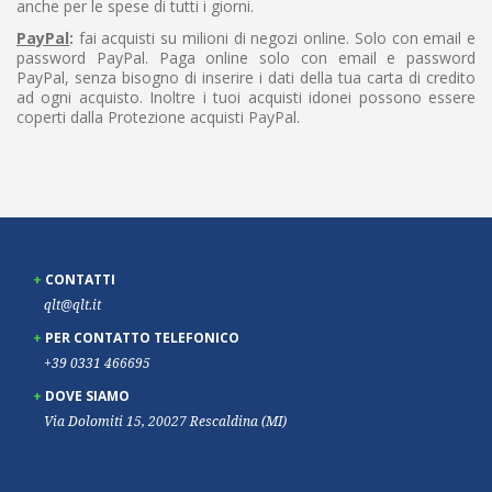
anche per le spese di tutti i giorni.
PayPal
:
fai acquisti su milioni di negozi online. Solo con email e
password PayPal. Paga online solo con email e password
PayPal, senza bisogno di inserire i dati della tua carta di credito
ad ogni acquisto. Inoltre i tuoi acquisti idonei possono essere
coperti dalla Protezione acquisti PayPal.
CONTATTI
qlt@qlt.it
PER CONTATTO TELEFONICO
+39 0331 466695
DOVE SIAMO
Via Dolomiti 15, 20027 Rescaldina (MI)