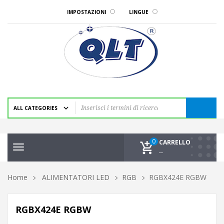
IMPOSTAZIONI
LINGUE
0
CARRELLO
Toggle
--
navigation
Home
ALIMENTATORI LED
RGB
RGBX424E RGBW
RGBX424E RGBW