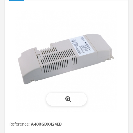
Reference:
A40RGBX424EB